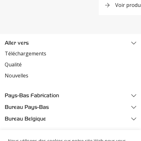
Voir produ
Aller vers
Téléchargements
Qualité
Nouvelles
Pays-Bas Fabrication
Fazantweg 5
Bureau Pays-Bas
4791 RR Klundert
Parelhoenweg 3
Bureau Belgique
Industriezone Moerdijk
4791 PA Klundert
Oelegemsesteenweg 37D
Harbor number M455
Industriezone Moerdijk
2520 Broechem
Nous utilisons des cookies sur notre site Web pour vous