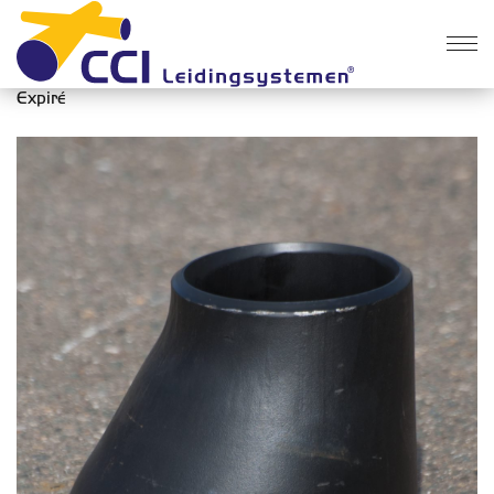
Des produits
>
Acier
>
Expiré
Expiré