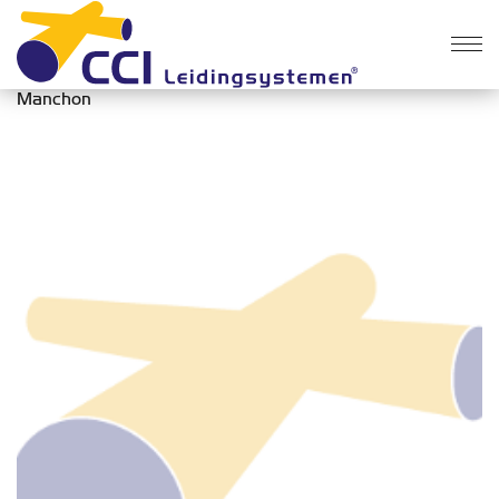
Des produits
>
Préfabrication
>
Manchon
Manchon