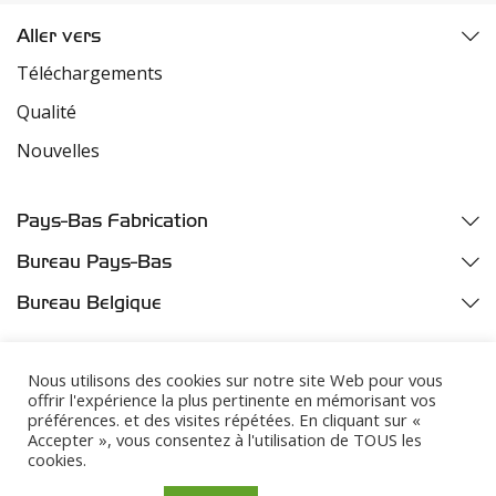
Aller vers
Téléchargements
Qualité
Nouvelles
Pays-Bas Fabrication
Fazantweg 5
Bureau Pays-Bas
4791 RR Klundert
Parelhoenweg 3
Bureau Belgique
Industriezone Moerdijk
4791 PA Klundert
Oelegemsesteenweg 37D
Harbor number M455
Industriezone Moerdijk
2520 Broechem
Nous utilisons des cookies sur notre site Web pour vous
Harbor number M457b
offrir l'expérience la plus pertinente en mémorisant vos
+31 (0) 168 32 35 00
préférences. et des visites répétées. En cliquant sur «
+32 (0) 33 540640
Accepter », vous consentez à l'utilisation de TOUS les
+31 (0) 168 32 35 00
cookies.