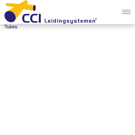
Des produits
>
Tuyaux de fonçage
>
Tubes
Tubes