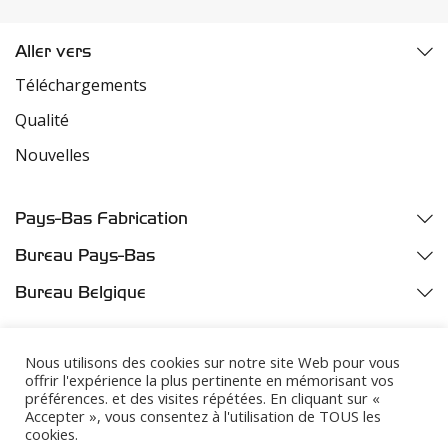
Aller vers
Téléchargements
Qualité
Nouvelles
Pays-Bas Fabrication
Fazantweg 5
Bureau Pays-Bas
4791 RR Klundert
Parelhoenweg 3
Bureau Belgique
Industriezone Moerdijk
4791 PA Klundert
Oelegemsesteenweg 37D
Harbor number M455
Industriezone Moerdijk
2520 Broechem
Nous utilisons des cookies sur notre site Web pour vous
Harbor number M457b
offrir l'expérience la plus pertinente en mémorisant vos
+31 (0) 168 32 35 00
préférences. et des visites répétées. En cliquant sur «
+32 (0) 33 540640
Accepter », vous consentez à l'utilisation de TOUS les
+31 (0) 168 32 35 00
cookies.