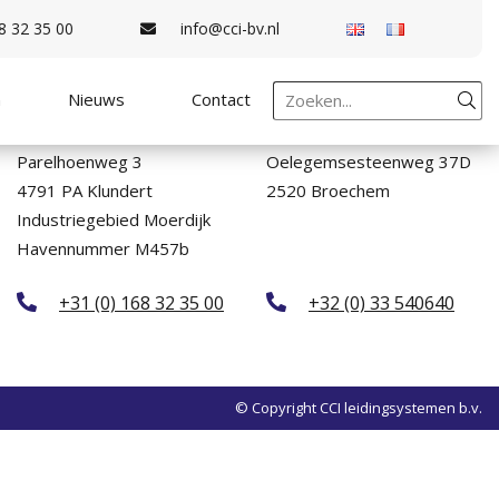
8 32 35 00
info@cci-bv.nl
n
Nieuws
Contact
Kantoor Nederland
Kantoor België
Parelhoenweg 3
Oelegemsesteenweg 37D
4791 PA Klundert
2520 Broechem
Industriegebied Moerdijk
Havennummer M457b
+31 (0) 168 32 35 00
+32 (0) 33 540640
© Copyright CCI leidingsystemen b.v.