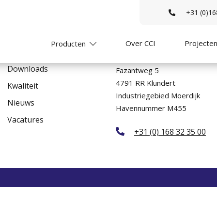
+31 (0)16
Over CCI
Projecte
Producten
Navigeer naar
Productie Nederland
Downloads
Fazantweg 5
4791 RR Klundert
Kwaliteit
Industriegebied Moerdijk
Nieuws
Havennummer M455
Vacatures
+31 (0) 168 32 35 00