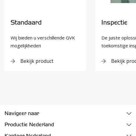
Standaard
Inspectie
Wij bieden u verschillende GVK
De juiste oploss
mogelijkheden
toekomstige ins
Bekijk product
Bekijk pro
Navigeer naar
Downloads
Productie Nederland
Kwaliteit
Fazantweg 5
Kantoor Nederland