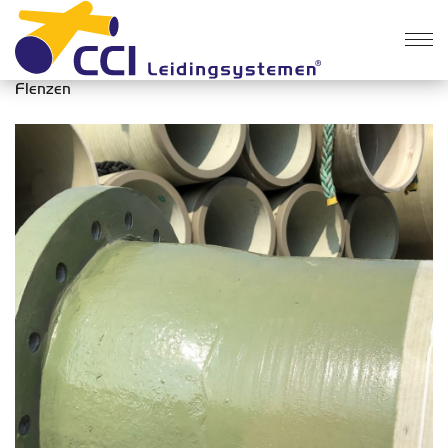
Producten
>
GVK
>
Flenzen
Flenzen