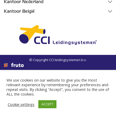
Kwaliteit
Fazantweg 5
Kantoor Nederland
4791 RR Klundert
Nieuws
Parelhoenweg 3
Kantoor België
Industriegebied Moerdijk
4791 PA Klundert
Vacatures
Oelegemsesteenweg 37D
Havennummer M455
Industriegebied Moerdijk
2520 Broechem
Havennummer M457b
+31 (0) 168 32 35 00
+32 (0) 33 540640
+31 (0) 168 32 35 00
© Copyright CCI leidingsystemen b.v.
We use cookies on our website to give you the most
relevant experience by remembering your preferences and
repeat visits. By clicking “Accept”, you consent to the use of
ALL the cookies.
Cookie settings
ACCEPT