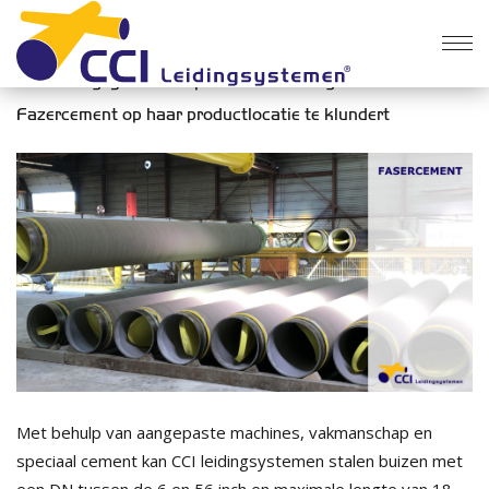
CCI Leidingsystemen® produceert leidingen met
Fazercement op haar productlocatie te klundert
Met behulp van aangepaste machines, vakmanschap en
speciaal cement kan CCI leidingsystemen stalen buizen met
een DN tussen de 6 en 56 inch en maximale lengte van 18